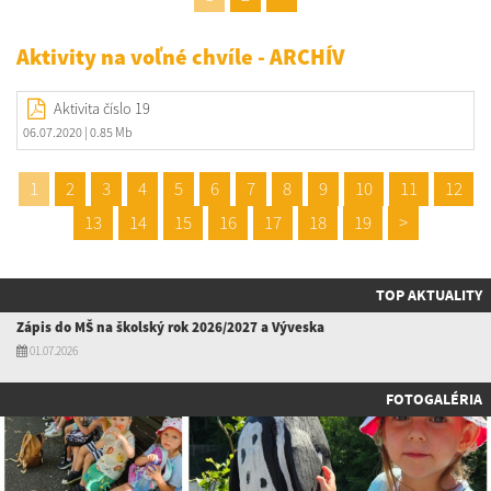
Aktivity na voľné chvíle - ARCHÍV
Aktivita číslo 19
06.07.2020
| 0.85 Mb
1
2
3
4
5
6
7
8
9
10
11
12
13
14
15
16
17
18
19
>
TOP AKTUALITY
Zápis do MŠ na školský rok 2026/2027 a Výveska
01.07.2026
FOTOGALÉRIA