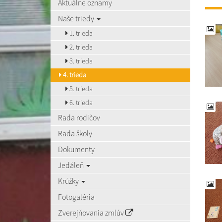
Aktuálne oznamy
Naše triedy
1. trieda
2. trieda
3. trieda
4. trieda
5. trieda
6. trieda
Rada rodičov
Rada školy
Dokumenty
Jedáleň
Krúžky
Fotogaléria
Zverejňovania zmlúv