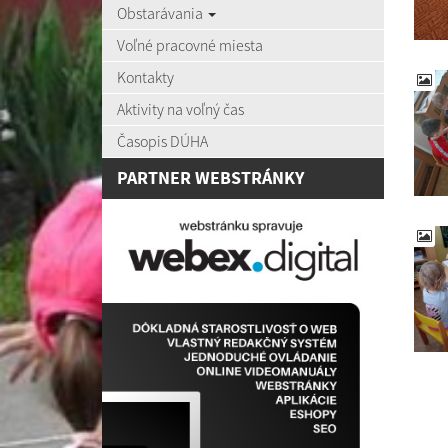
Obstarávania
Voľné pracovné miesta
Kontakty
Aktivity na voľný čas
Časopis DÚHA
PARTNER WEBSTRÁNKY