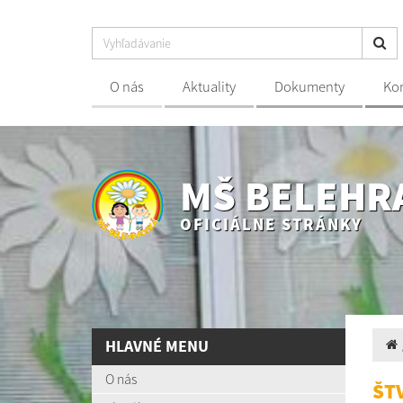
O nás
Aktuality
Dokumenty
Ko
MŠ BELEHR
OFICIÁLNE STRÁNKY
HLAVNÉ MENU
O nás
ŠT