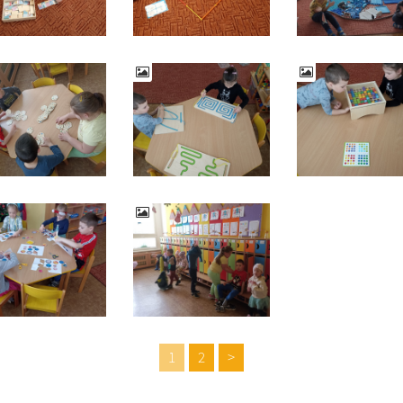
1
2
>