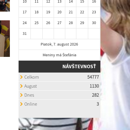
10
11
12
13
14
15
16
17
18
19
20
21
22
23
24
25
26
27
28
29
30
31
Piatok, 7. august 2026
Meniny má Štefánia
NÁVŠTEVNOSŤ