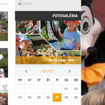
01.07.2026
FOTOGALÉRIA
My sme boli v ZOO ...
AUGUST
PO
UT
ST
ŠT
PI
SO
NE
01
02
03
04
05
06
07
08
09