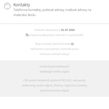
Kontakty
Telefónne kontakty, poštové adresy, mailové adresy na
materskú školu.
Posledná aktualizácia:
01.07.2026
získavania aktuálnych informácií s využitím RSS
Mapa stránok
|
Vytlačiť stránku
Vyhlásenie o prístupnosti
|
Autorské práva
Ochrana osobných údajov
technický prevádzkovateľ
webdesign
|
webex.digital
CMS systém (redakčný) systém ECHELON 2
,
web portál
,
webhosting
,
webex.digital
,
domény
,
registrácia domény
,
spoločnosť webex.digital