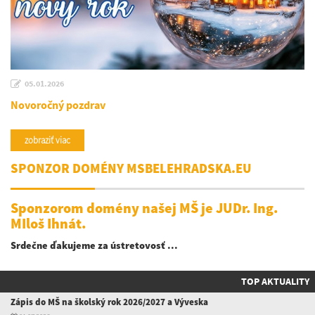
05.01.2026
Novoročný pozdrav
zobraziť viac
SPONZOR DOMÉNY MSBELEHRADSKA.EU
Sponzorom domény našej MŠ je JUDr. Ing.
MIloš Ihnát.
Srdečne ďakujeme za ústretovosť ...
TOP AKTUALITY
Zápis do MŠ na školský rok 2026/2027 a Výveska