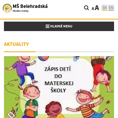
MŠ Belehradská
A
SK
EN
A
Oficiálne stránky
Toggle navigation
HLAVNÉ MENU
AKTUALITY