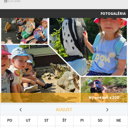
01.07.2026
FOTOGALÉRIA
My sme boli v ZOO ...
AUGUST
PO
UT
ST
ŠT
PI
SO
NE