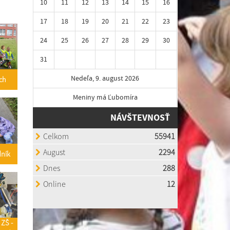
10
11
12
13
14
15
16
17
18
19
20
21
22
23
24
25
26
27
28
29
30
31
Nedeľa, 9. august 2026
ch
Meniny má Ľubomíra
NÁVŠTEVNOSŤ
dník
 ZŠ -