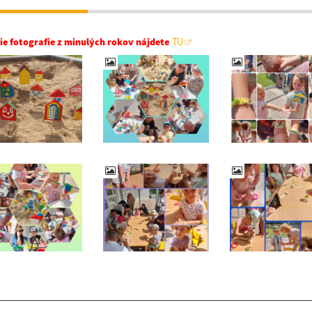
ie fotografie z minulých rokov nájdete
TU