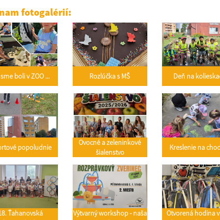
nam fotogalérií:
sme boli v ZOO ...
Rozlúčka s MŠ
Deň na kolieska
Ovocné a zeleninkové
rtové popoludnie
Kreslenie na cho
šialenstvo
18. Ťahanovská
Výtvarný workshop - naša
Otvorená hodina v