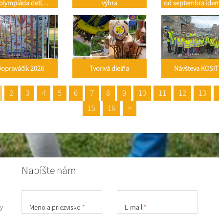
olympiáda detí
výhra
od septembra ide
edškolského veku
školy...
opraváčik 2026
Tvorivá dielňa
Návšteva KOSI
2
3
4
5
6
7
8
9
10
11
12
13
15
16
>
Napíšte nám
y
Meno a priezvisko
*
E-mail
*