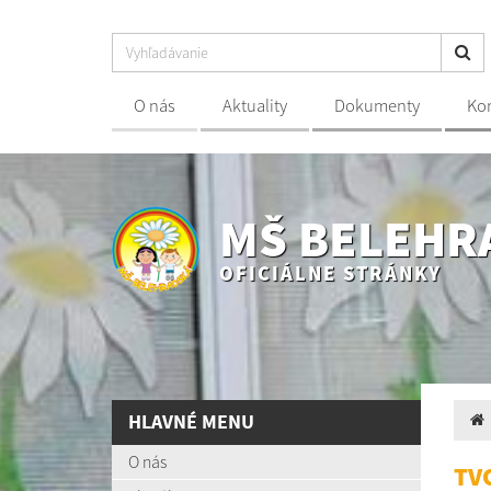
O nás
Aktuality
Dokumenty
Ko
MŠ BELEHR
OFICIÁLNE STRÁNKY
HLAVNÉ MENU
O nás
TV