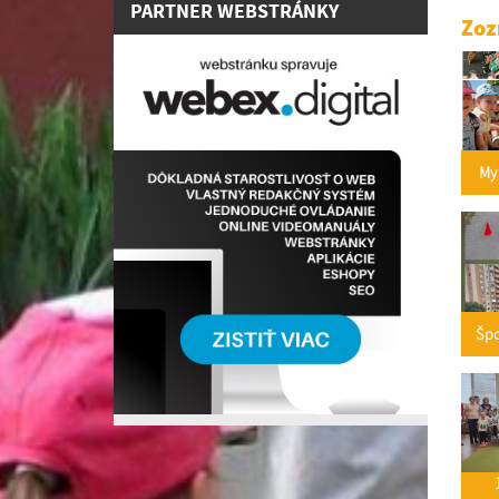
PARTNER WEBSTRÁNKY
Zoz
My 
Špo