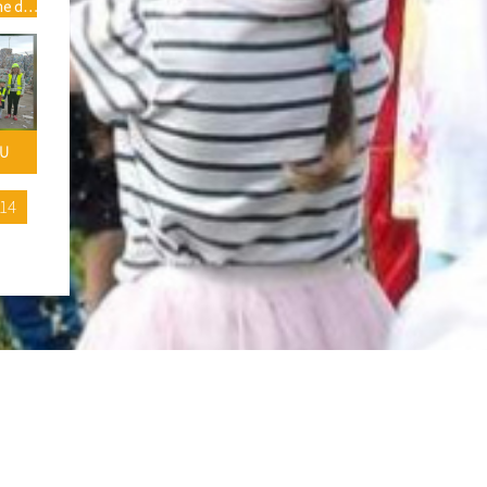
me do
TU
14