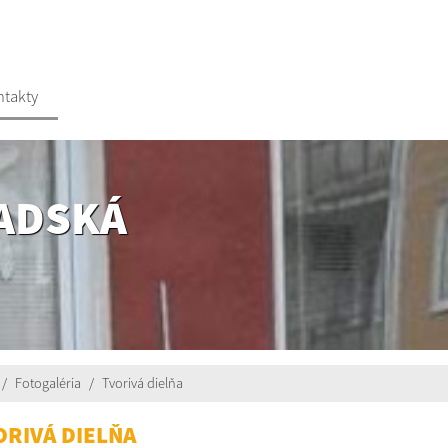
ntakty
ADSKÁ
Fotogaléria
Tvorivá dielňa
ORIVÁ DIELŇA