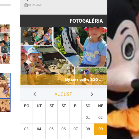
01.07.2026
FOTOGALÉRIA
My sme boli v ZOO ...
AUGUST
PO
UT
ST
ŠT
PI
SO
NE
01
02
03
04
05
06
07
08
09