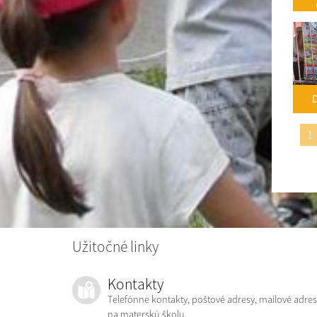
pr
D
1
Užitočné linky
Kontakty
Telefónne kontakty, poštové adresy, mailové adres
na materskú školu.