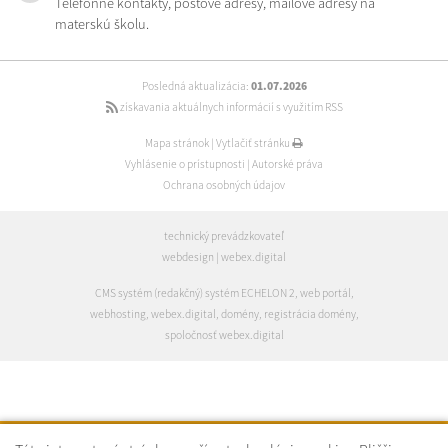
Telefónne kontakty, poštové adresy, mailové adresy na
materskú školu.
Posledná aktualizácia:
01.07.2026
získavania aktuálnych informácií s využitím RSS
Mapa stránok
|
Vytlačiť stránku
Vyhlásenie o prístupnosti
|
Autorské práva
Ochrana osobných údajov
technický prevádzkovateľ
webdesign
|
webex.digital
CMS systém (redakčný) systém ECHELON 2
,
web portál
,
webhosting
,
webex.digital
,
domény
,
registrácia domény
,
spoločnosť webex.digital