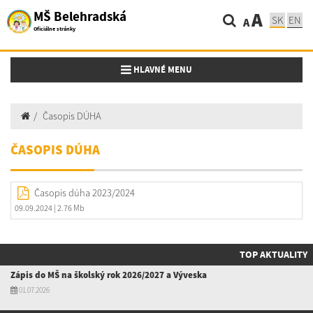
MŠ Belehradská
A
SK
EN
A
Oficiálne stránky
Toggle navigation
HLAVNÉ MENU
Časopis DÚHA
ČASOPIS DÚHA
Časopis dúha 2023/2024
09.09.2024
| 2.76 Mb
TOP AKTUALITY
Zápis do MŠ na školský rok 2026/2027 a Výveska
01.07.2026