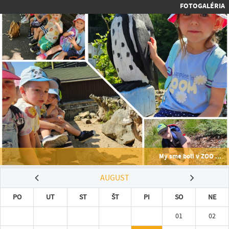
FOTOGALÉRIA
My sme boli v ZOO ...
AUGUST
PO
UT
ST
ŠT
PI
SO
NE
01
02