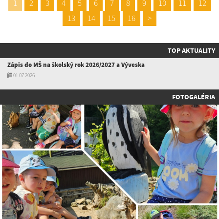
1
2
3
4
5
6
7
8
9
10
11
12
13
14
15
16
>
TOP AKTUALITY
Zápis do MŠ na školský rok 2026/2027 a Výveska
01.07.2026
FOTOGALÉRIA