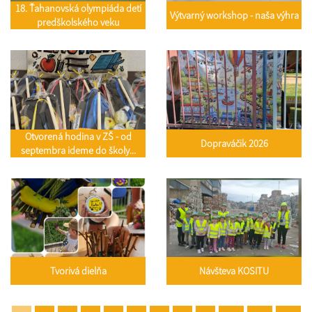
18. Ťahanovská olympiáda detí
Výtvarný workshop - naša výhra
predškolského veku
Otvorená hodina v ZŠ - od
Dopraváčik 2026
septembra ideme do školy...
Tvorivá dielňa
Návšteva KOSITU