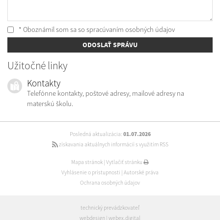
* Oboznámil som sa so
spracúvaním osobných údajov
ODOSLAŤ SPRÁVU
Užitočné linky
Kontakty
Telefónne kontakty, poštové adresy, mailové adresy na
materskú školu.
Posledná aktualizácia:
01.07.2026
získavania aktuálnych informácií s využitím RSS
Mapa stránok
|
Vytlačiť stránku
Vyhlásenie o prístupnosti
|
Autorské práva
Ochrana osobných údajov
technický prevádzkovateľ
webdesign
|
webex.digital