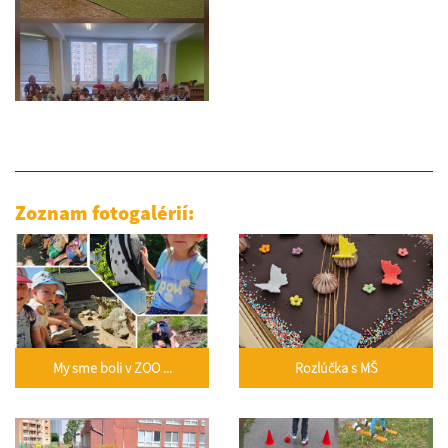
Zoznam fotogalérií:
My sme boli v ZOO ...
Rozlúčka s MŠ