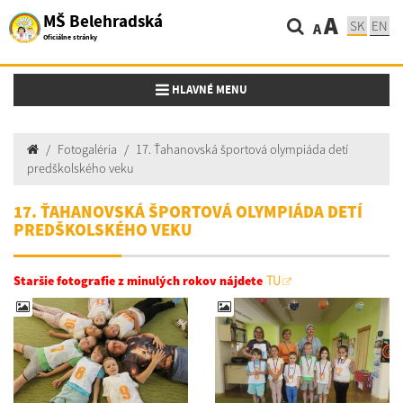
MŠ Belehradská
A
SK
EN
A
Oficiálne stránky
Toggle navigation
HLAVNÉ MENU
Fotogaléria
17. Ťahanovská športová olympiáda detí
predškolského veku
17. ŤAHANOVSKÁ ŠPORTOVÁ OLYMPIÁDA DETÍ
PREDŠKOLSKÉHO VEKU
Staršie fotografie z minulých rokov nájdete
TU