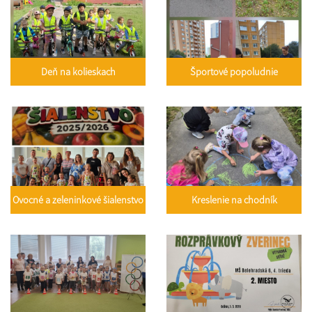
Deň na kolieskach
Športové popoludnie
Ovocné a zeleninkové šialenstvo
Kreslenie na chodník