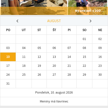
My sme boli v ZOO ...
AUGUST
PO
UT
ST
ŠT
PI
SO
NE
01
02
03
04
05
06
07
08
09
10
11
12
13
14
15
16
17
18
19
20
21
22
23
24
25
26
27
28
29
30
31
Pondelok, 10. august 2026
Meniny má Vavrinec